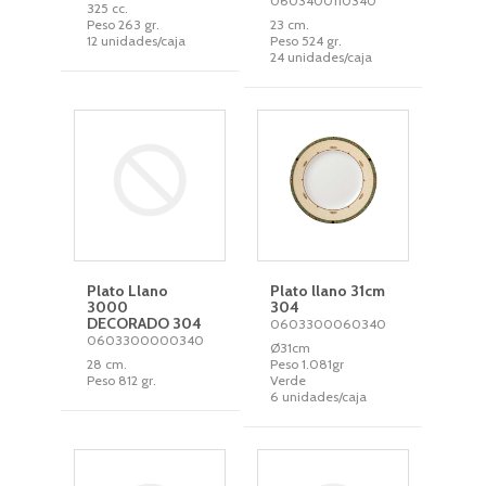
0603400110340
325 cc.
Peso 263 gr.
23 cm.
12 unidades/caja
Peso 524 gr.
24 unidades/caja
Plato Llano
Plato llano 31cm
3000
304
DECORADO 304
0603300060340
0603300000340
Ø31cm
28 cm.
Peso 1.081gr
Peso 812 gr.
Verde
6 unidades/caja