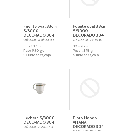
Fuente oval 33cm
Fuente oval 38cm
S/3000
S/3000
DECORADO 304
DECORADO 304
0603300760340
0603300770340
33 x 23,5 cm.
38 x 28 cm.
Peso 930 gr.
Peso 1.378 gr.
10 unidades/caja
6 unidades/caja
Lechera S/3000
Plato Hondo
DECORADO 304
AITANA
DECORADO 304
0603302850340