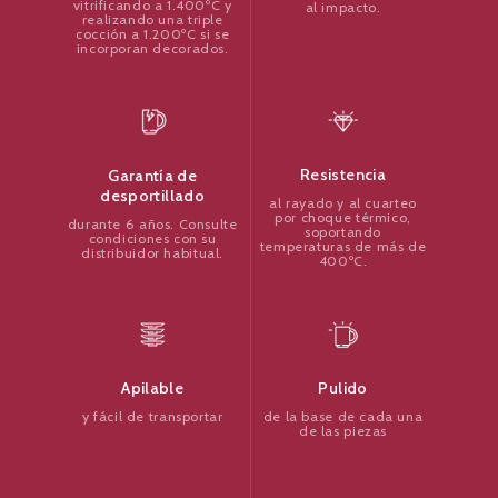
vitrificando a 1.400ºC y
al impacto.
realizando una triple
cocción a 1.200ºC si se
incorporan decorados.
Resistencia
Garantía de
desportillado
al rayado y al cuarteo
por choque térmico,
durante 6 años. Consulte
soportando
condiciones con su
temperaturas de más de
distribuidor habitual.
400ºC.
Pulido
Apilable
de la base de cada una
y fácil de transportar
de las piezas