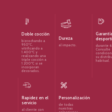
Garantí
Doble cocción
Dureza
desport
bizcochando a
950ºC,
al impacto.
durante 6
vitrificando a
Consulte
1.400ºC y
condicion
realizando una
su distrib
triple cocción a
habitual.
1.200ºC si se
incorporan
decorados.
Rapidez en el
Personalización
servicio
de todas
nuestras
al cliente con
colecciones.