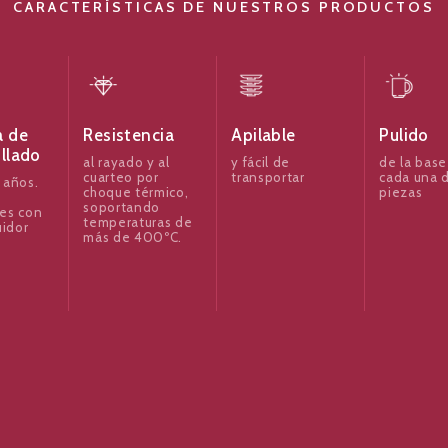
CARACTERÍSTICAS DE NUESTROS PRODUCTOS
a de
Resistencia
Apilable
Pulido
illado
al rayado y al
y fácil de
de la base
cuarteo por
transportar
cada una d
 años.
choque térmico,
piezas
soportando
es con
temperaturas de
uidor
más de 400ºC.