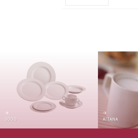
3000
AITANA