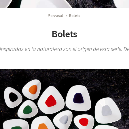
>
Porvasal
Bolets
Bolets
nspiradas en la naturaleza son el origen de esta serie. D