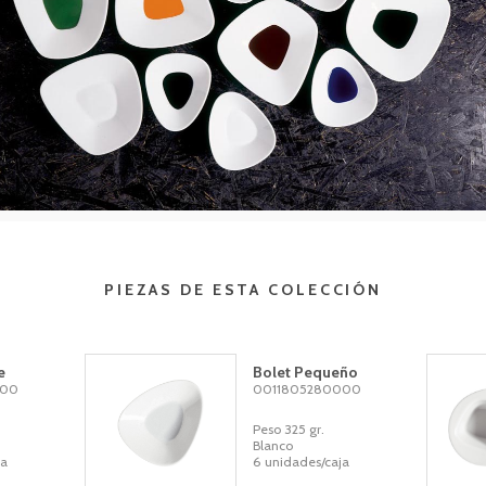
PIEZAS DE ESTA COLECCIÓN
e
Bolet Pequeño
000
0011805280000
Peso 325 gr.
Blanco
ja
6 unidades/caja