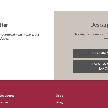
Descarg
tter
Descárgate nuestros catá
conoce de primera mano todas
re
edades.
DESCARGA
DESCARGAR
EXPO
lecciones
Usos
rvicio
Blog