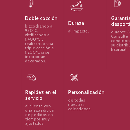
Garantí
Doble cocción
Dureza
desport
bizcochando a
950ºC,
al impacto.
durante 6
vitrificando a
Consulte
1.400ºC y
condicion
realizando una
su distrib
triple cocción a
habitual.
1.200ºC si se
incorporan
decorados.
Rapidez en el
Personalización
servicio
de todas
nuestras
al cliente con
colecciones.
una expedición
de pedidos en
tiempos muy
ajustados