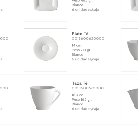
Peso 465 gr.
Blanco
ja
6 unidades/caja
Plato Té
0000
0013600650000
14 cm.
Peso 213 gr.
Blanco
ja
6 unidades/caja
Taza Té
0000
0013600520000
160 cc.
Peso 165 gr.
Blanco
ja
6 unidades/caja