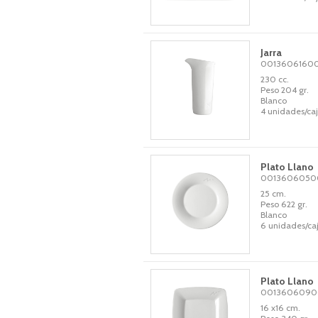
Jarra
0013606160
230 cc.
Peso 204 gr.
Blanco
4 unidades/ca
Plato Llano
001360605
25 cm.
Peso 622 gr.
Blanco
6 unidades/ca
Plato Llano
001360609
16 x16 cm.