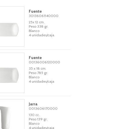
Fuente
30136061140000
25x 12 cm.
Peso 338 gr.
Blanco
4 unidades/caja
Fuente
00136006120000
35 x 18 cm.
Peso 785 gr.
Blanco
4 unidades/caja
Jarra
0013606170000
130 cc.
Peso 139 gr.
Blanco
4 unidades/caja