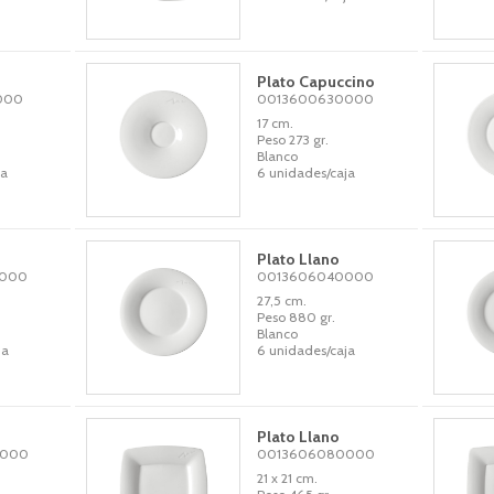
Plato Capuccino
000
0013600630000
17 cm.
Peso 273 gr.
Blanco
ja
6 unidades/caja
Plato Llano
0000
0013606040000
27,5 cm.
Peso 880 gr.
Blanco
ja
6 unidades/caja
Plato Llano
0000
0013606080000
21 x 21 cm.