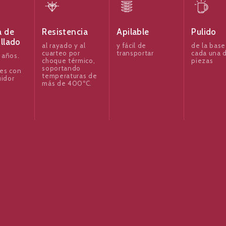
a de
Resistencia
Apilable
Pulido
illado
al rayado y al
y fácil de
de la base
cuarteo por
transportar
cada una d
 años.
choque térmico,
piezas
soportando
es con
temperaturas de
uidor
más de 400ºC.