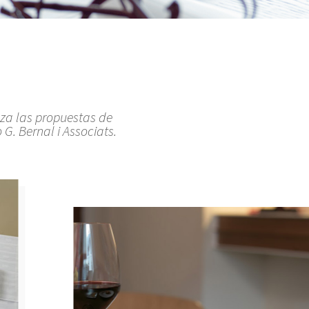
lza las propuestas de
G. Bernal i Associats.