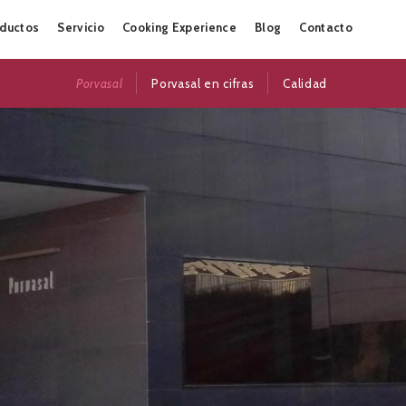
Skip
ductos
Servicio
Cooking Experience
Blog
Contacto
to
content
Porvasal
Porvasal en cifras
Calidad