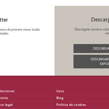
Descarg
tter
Descárgate nuestros catá
conoce de primera mano todas
re
edades.
DESCARGA
DESCARGAR
EXPO
lecciones
Usos
rvicio
Blog
iso legal
Política de cookies