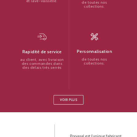
et lave-vaisselle.
de toutes nos
collections.
Personnalisation
Rapidité de service
de toutes nos
au client, avec livraison
collections.
des commandes dans
des délais très serrés
VOIR PLUS
Porvasal est l’unique fabricant