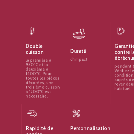
Garanti
Double
Dureté
contre l
cuisson
ébréchu
d’impact.
la première à
950ºC et la
pendant 6
deuxième à
Vérifiez l
1400ºC. Pour
condition
toutes les pièces
auprès de
décorées, une
revendeu
troisième cuisson
habituel.
à 1200ºC est
nécessaire.
Rapidité de
Personnalisation