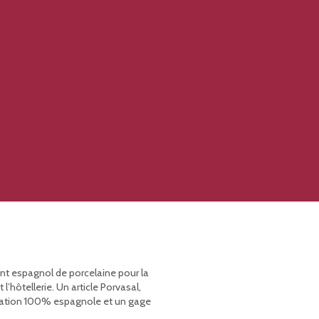
ant espagnol de porcelaine pour la
’hôtellerie. Un article Porvasal,
rication 100% espagnole et un gage