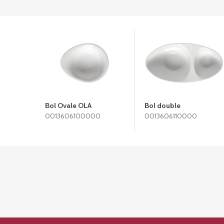
Bol Ovale OLA
Bol double
0013606100000
0013606110000