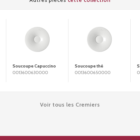
Soucoupe Capuccino
Soucoupe thé
S
0013600630000
0013600650000
0
Voir tous les Cremiers