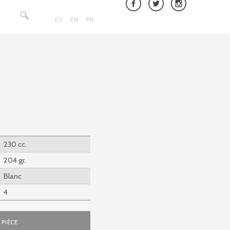
Rechercher :
ES
EN
FR
230 cc.
204 gr.
Blanc
4
PIÈCE