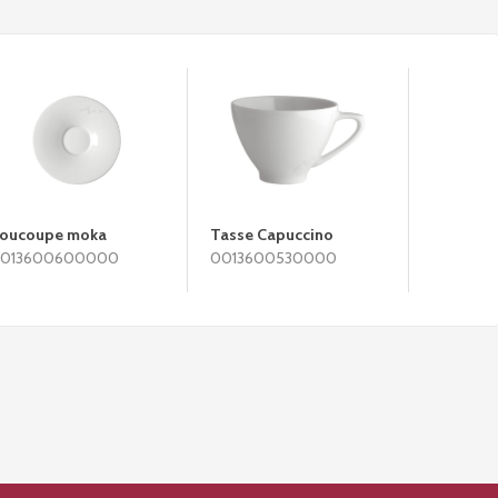
oucoupe moka
Tasse Capuccino
Tasse th
013600600000
0013600530000
001360