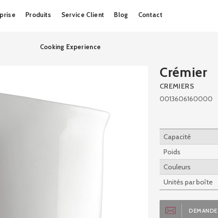
Skip
prise
Produits
Service Client
Blog
Contact
to
content
Cooking Experience
Crémier
CREMIERS
0013606160000
Capacité
Poids
Couleurs
Unités par boîte
DEMANDE 