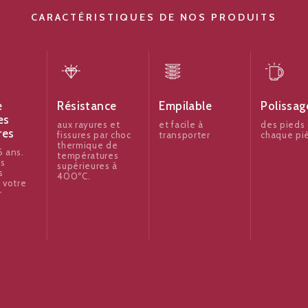
CARACTÉRISTIQUES DE NOS PRODUITS
e
Résistance
Empilable
Polissag
es
aux rayures et
et facile à
des pieds
res
fissures par choc
transporter
chaque pi
thermique de
 ans.
températures
es
supérieures à
s
400ºC.
 votre
r