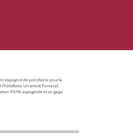
ant espagnol de porcelaine pour la
’hôtellerie. Un article Porvasal,
rication 100% espagnole et un gage