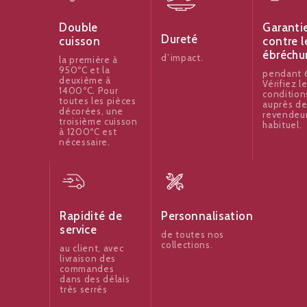
Garanti
Double
Dureté
contre l
cuisson
ébréchu
d’impact.
la première à
950ºC et la
pendant 6
deuxième à
Vérifiez l
1400ºC. Pour
condition
toutes les pièces
auprès de
décorées, une
revendeu
troisième cuisson
habituel.
à 1200ºC est
nécessaire.
Rapidité de
Personnalisation
service
de toutes nos
collections.
au client, avec
livraison des
commandes
dans des délais
très serrés