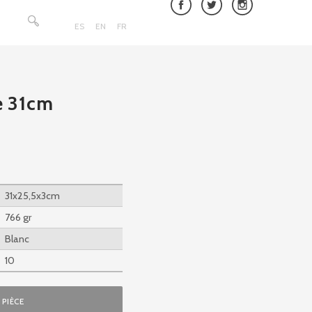
Rechercher :
ES
EN
FR
e 31cm
31x25,5x3cm
766 gr
Blanc
10
PIÈCE