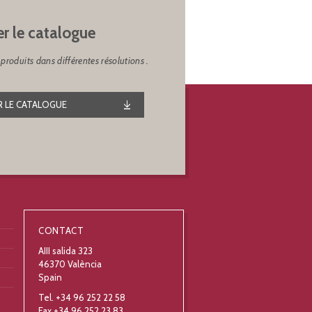
er le catalogue
produits dans différentes résolutions .
 LE CATALOGUE
CONTACT
AIII salida 323
46370 València
Spain
Tel. +34 96 252 22 58
Fax +34 96 252 23 83