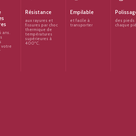
e
Résistance
Empilable
Polissag
es
aux rayures et
et facile à
des pieds
res
fissures par choc
transporter
chaque pi
thermique de
 ans.
températures
es
supérieures à
s
400ºC.
 votre
r