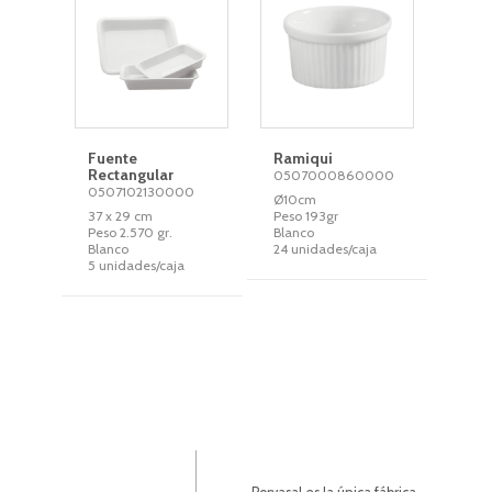
Fuente
Ramiqui
Rectangular
0507000860000
0507102130000
Ø10cm
37 x 29 cm
Peso 193gr
Peso 2.570 gr.
Blanco
Blanco
24 unidades/caja
5 unidades/caja