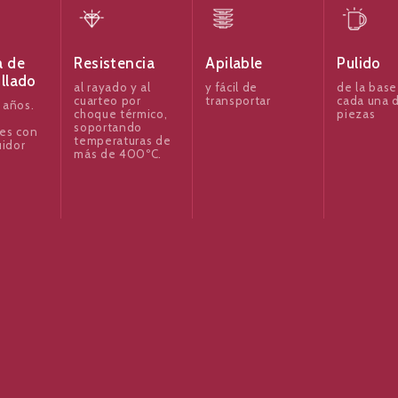
a de
Resistencia
Apilable
Pulido
illado
al rayado y al
y fácil de
de la base
cuarteo por
transportar
cada una d
 años.
choque térmico,
piezas
soportando
es con
temperaturas de
uidor
más de 400ºC.