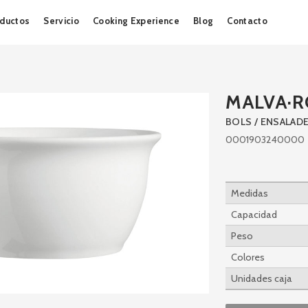
Skip
ductos
Servicio
Cooking Experience
Blog
Contacto
to
content
MALVA·R
BOLS / ENSALAD
0001903240000
Medidas
Capacidad
Peso
Colores
Unidades caja