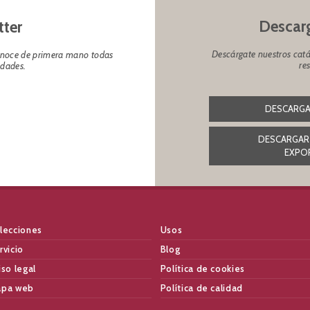
Descarg
tter
Descárgate nuestros catá
conoce de primera mano todas
re
edades.
DESCARGA
DESCARGAR
EXPO
lecciones
Usos
rvicio
Blog
iso legal
Política de cookies
pa web
Política de calidad