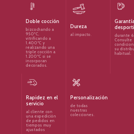
Garantí
Doble cocción
Dureza
desport
bizcochando a
950ºC,
al impacto.
durante 6
vitrificando a
Consulte
1.400ºC y
condicion
realizando una
su distrib
triple cocción a
habitual.
1.200ºC si se
incorporan
decorados.
Rapidez en el
Personalización
servicio
de todas
nuestras
al cliente con
colecciones.
una expedición
de pedidos en
tiempos muy
ajustados