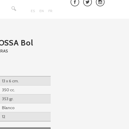
Buscar:
ES
EN
FR
OSSA Bol
ERAS
13 x 6 cm.
350 cc.
353 gr.
Blanco
12