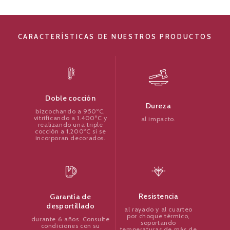
CARACTERÍSTICAS DE NUESTROS PRODUCTOS
Doble cocción
Dureza
bizcochando a 950ºC,
vitrificando a 1.400ºC y
al impacto.
realizando una triple
cocción a 1.200ºC si se
incorporan decorados.
Resistencia
Garantía de
desportillado
al rayado y al cuarteo
por choque térmico,
durante 6 años. Consulte
soportando
condiciones con su
temperaturas de más de