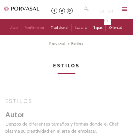
Skip
Buscar:
to
ES
EN
content
FR
Autor
Mediterránea
Tradicional
Italiana
Tapas
Oriental
>
Porvasal
Estilos
ESTILOS
ESTILOS
Autor
Lienzos de diferentes tamaños y formas donde el Chef
plasma su creatividad en el arte de emplatar.