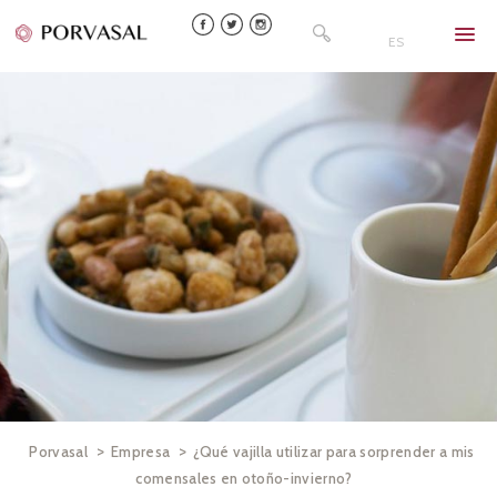
Skip
Buscar:
to
ES
content
>
>
Porvasal
Empresa
¿Qué vajilla utilizar para sorprender a mis
comensales en otoño-invierno?