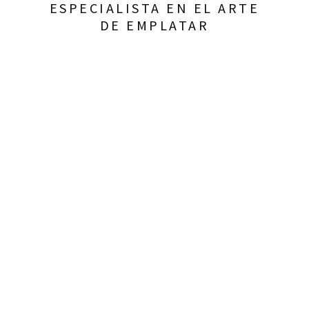
ESPECIALISTA EN EL ARTE
DE EMPLATAR