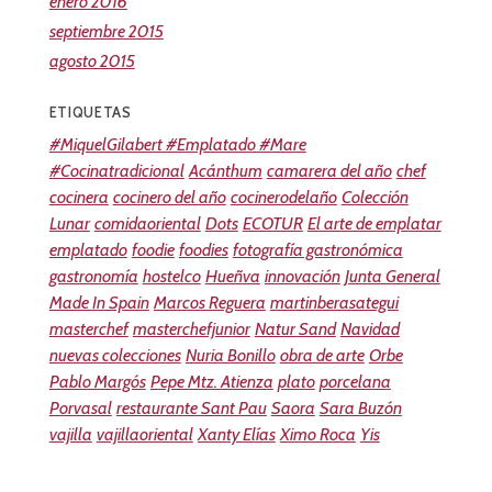
enero 2016
septiembre 2015
agosto 2015
ETIQUETAS
#MiquelGilabert #Emplatado #Mare
#Cocinatradicional
Acánthum
camarera del año
chef
cocinera
cocinero del año
cocinerodelaño
Colección
Lunar
comidaoriental
Dots
ECOTUR
El arte de emplatar
emplatado
foodie
foodies
fotografía gastronómica
gastronomía
hostelco
Hueñva
innovación
Junta General
Made In Spain
Marcos Reguera
martinberasategui
masterchef
masterchefjunior
Natur Sand
Navidad
nuevas colecciones
Nuria Bonillo
obra de arte
Orbe
Pablo Margós
Pepe Mtz. Atienza
plato
porcelana
Porvasal
restaurante Sant Pau
Saora
Sara Buzón
vajilla
vajillaoriental
Xanty Elías
Ximo Roca
Yis