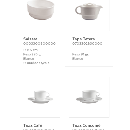
Salsera
Tapa Tetera
0003300800000
0703302830000
12 x 6 cm.
Peso 295 gr.
Peso 91 gr.
Blanco
Blanco
12 unidades/caja
Taza Café
Taza Consomé
0003300510000
0003300540000