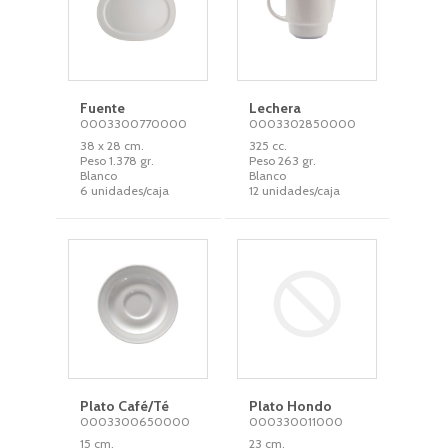
Fuente
Lechera
0003300770000
0003302850000
38 x 28 cm.
325 cc.
Peso 1.378 gr.
Peso 263 gr.
Blanco
Blanco
6 unidades/caja
12 unidades/caja
Plato Café/Té
Plato Hondo
0003300650000
000330011000
15 cm.
23 cm.