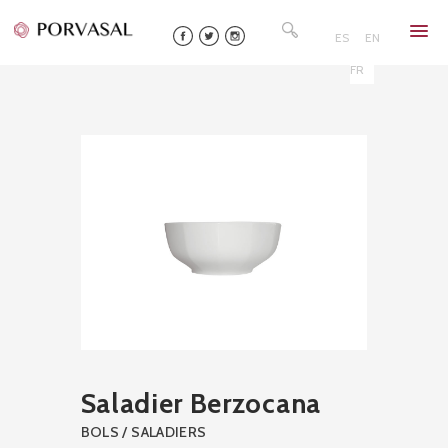
Skip
Rechercher :
to
ES
EN
content
FR
Saladier Berzocana
BOLS / SALADIERS