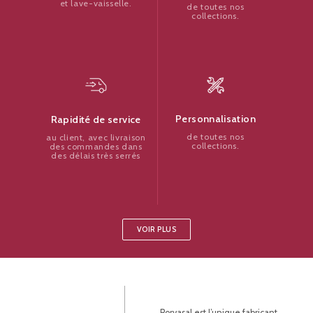
et lave-vaisselle.
de toutes nos
collections.
Personnalisation
Rapidité de service
de toutes nos
au client, avec livraison
collections.
des commandes dans
des délais très serrés
VOIR PLUS
Porvasal est l’unique fabricant