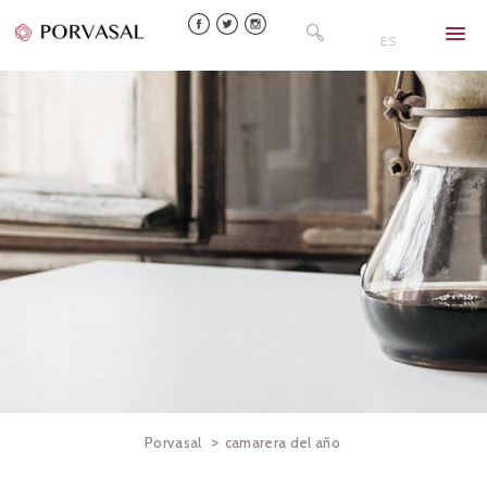
Skip
Buscar:
to
ES
content
>
Porvasal
camarera del año