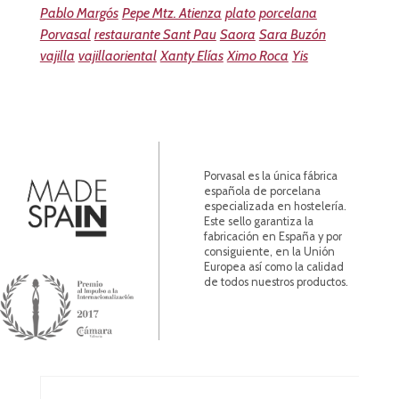
Pablo Margós
Pepe Mtz. Atienza
plato
porcelana
Porvasal
restaurante Sant Pau
Saora
Sara Buzón
vajilla
vajillaoriental
Xanty Elías
Ximo Roca
Yis
Porvasal es la única fábrica
española de porcelana
especializada en hostelería.
Este sello garantiza la
fabricación en España y por
consiguiente, en la Unión
Europea así como la calidad
de todos nuestros productos.