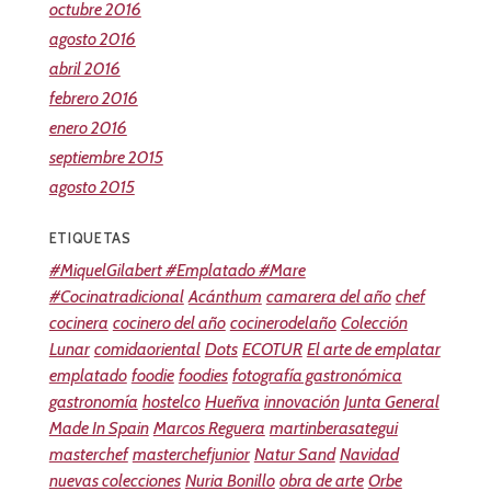
octubre 2016
agosto 2016
abril 2016
febrero 2016
enero 2016
septiembre 2015
agosto 2015
ETIQUETAS
#MiquelGilabert #Emplatado #Mare
#Cocinatradicional
Acánthum
camarera del año
chef
cocinera
cocinero del año
cocinerodelaño
Colección
Lunar
comidaoriental
Dots
ECOTUR
El arte de emplatar
emplatado
foodie
foodies
fotografía gastronómica
gastronomía
hostelco
Hueñva
innovación
Junta General
Made In Spain
Marcos Reguera
martinberasategui
masterchef
masterchefjunior
Natur Sand
Navidad
nuevas colecciones
Nuria Bonillo
obra de arte
Orbe