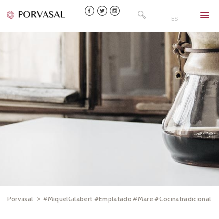
Skip
Buscar:
to
ES
content
>
Porvasal
#MiquelGilabert #Emplatado #Mare #Cocinatradicional