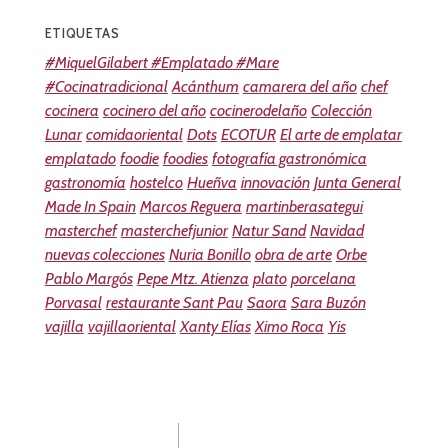
ETIQUETAS
#MiquelGilabert #Emplatado #Mare
#Cocinatradicional
Acánthum
camarera del año
chef
cocinera
cocinero del año
cocinerodelaño
Colección
Lunar
comidaoriental
Dots
ECOTUR
El arte de emplatar
emplatado
foodie
foodies
fotografía gastronómica
gastronomía
hostelco
Hueñva
innovación
Junta General
Made In Spain
Marcos Reguera
martinberasategui
masterchef
masterchefjunior
Natur Sand
Navidad
nuevas colecciones
Nuria Bonillo
obra de arte
Orbe
Pablo Margós
Pepe Mtz. Atienza
plato
porcelana
Porvasal
restaurante Sant Pau
Saora
Sara Buzón
vajilla
vajillaoriental
Xanty Elías
Ximo Roca
Yis