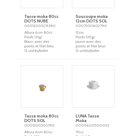
Tasse moka 80cc
Soucoupe moka
DOTS NUBE
12cm DOTS SOL
0001200509380
0007200602790
Altura 6cm 80cc
12cm
Poids 131gr
Poids 130gr
Blanc avec des
Jaune avec des
points et filet bleu
points et filet brun
12 unités/boîte
12 unités/boîte
Tasse moka 80cc
LUNA Tasse
DOTS SOL
Moka
0001200502790
0000600500002
Altura 6cm 80cc
70cc