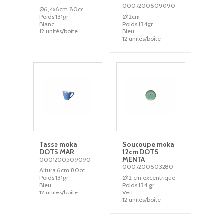
0007200609090
Ø6,4x6cm 80cc
Poids 131gr
Ø12cm
Blanc
Poids 134gr
12 unités/boîte
Bleu
12 unités/boîte
Tasse moka
Soucoupe moka
DOTS MAR
12cm DOTS
MENTA
0001200509090
0007200603280
Altura 6cm 80cc
Poids 131gr
Ø12 cm excentrique
Bleu
Poids 134 gr
12 unités/boîte
Vert
12 unités/boîte