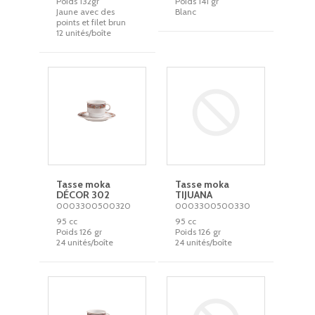
Poids 132gr
Poids 141 gr
Jaune avec des
Blanc
points et filet brun
12 unités/boîte
Tasse moka
Tasse moka
DÉCOR 302
TIJUANA
0003300500320
0003300500330
95 cc
95 cc
Poids 126 gr
Poids 126 gr
24 unités/boîte
24 unités/boîte