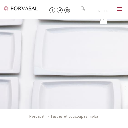
Skip
Rechercher :
to
ES
EN
content
FR
>
Porvasal
Tasses et soucoupes moka