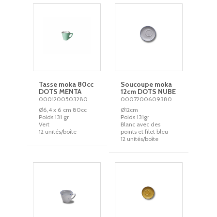
Tasse moka 80cc
Soucoupe moka
DOTS MENTA
12cm DOTS NUBE
0001200503280
0007200609380
Ø6,4 x 6 cm 80cc
Ø12cm
Poids 131 gr
Poids 131gr
Vert
Blanc avec des
12 unités/boîte
points et filet bleu
12 unités/boîte