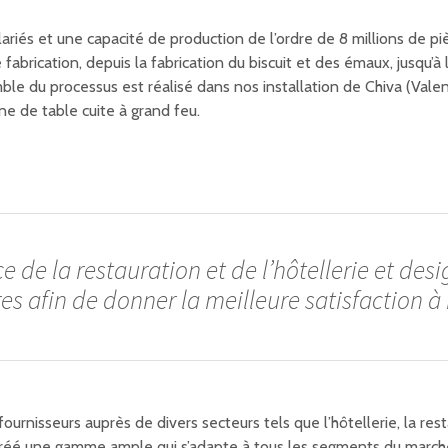
riés et une capacité de production de l’ordre de 8 millions de pi
brication, depuis la fabrication du biscuit et des émaux, jusqu’à l
le du processus est réalisé dans nos installation de Chiva (Valen
ne de table cuite à grand feu.
ce de la restauration et de l’hôtellerie et de
es afin de donner la meilleure satisfaction à 
urnisseurs auprès de divers secteurs tels que l’hôtellerie, la resta
créé une gamme ample qui s’adapte à tous les segments du marché.