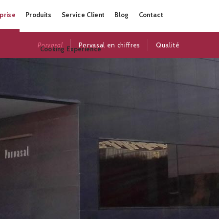
Skip
prise
Produits
Service Client
Blog
Contact
to
content
Porvasal
Porvasal en chiffres
Qualité
Cooking Experience