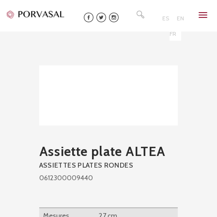
Skip
Rechercher :
to
ES
EN
content
FR
Assiette plate ALTEA
ASSIETTES PLATES RONDES
0612300009440
Mesures
27 cm.