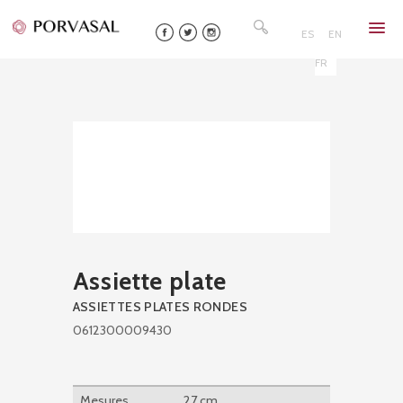
Skip
Rechercher :
to
ES
EN
content
FR
Assiette plate
ASSIETTES PLATES RONDES
0612300009430
Mesures
27 cm.