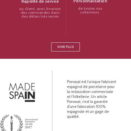
Personnalisation
Rapidité de service
de toutes nos
au client, avec livraison
collections.
des commandes dans
des délais très serrés
VOIR PLUS
Porvasal est l’unique fabricant
espagnol de porcelaine pour
la restauration commerciale
et l’hôtellerie. Un article
Porvasal, c’est la garantie
d’une fabrication 100%
espagnole et un gage de
qualité.