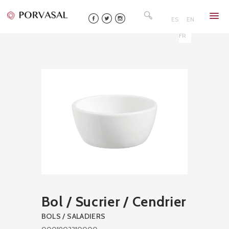
Skip
Rechercher :
to
ES
EN
content
FR
Bol / Sucrier / Cendrier
BOLS / SALADIERS