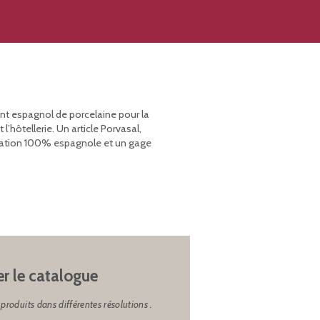
ant espagnol de porcelaine pour la
’hôtellerie. Un article Porvasal,
rication 100% espagnole et un gage
er le catalogue
produits dans différentes résolutions .