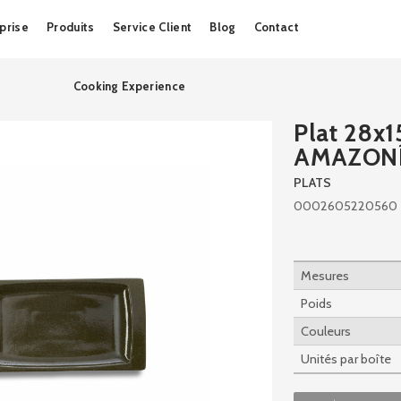
Skip
prise
Produits
Service Client
Blog
Contact
to
content
Cooking Experience
Plat 28
AMAZON
PLATS
0002605220560
Mesures
Poids
Couleurs
Unités par boîte