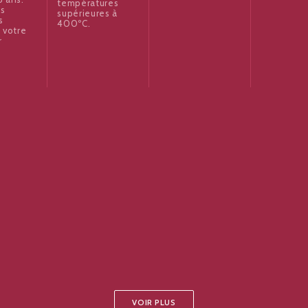
températures
es
supérieures à
s
400ºC.
 votre
r
VOIR PLUS