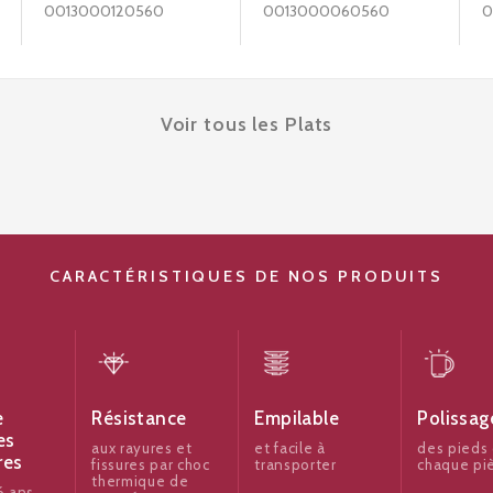
0013000120560
0013000060560
0
Voir tous les Plats
CARACTÉRISTIQUES DE NOS PRODUITS
e
Résistance
Empilable
Polissag
es
aux rayures et
et facile à
des pieds
res
fissures par choc
transporter
chaque pi
thermique de
 ans.