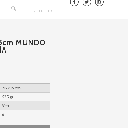
Rechercher :
ES
EN
FR
x15cm MUNDO
ÍA
28 x 15 cm
525 gr
Vert
6