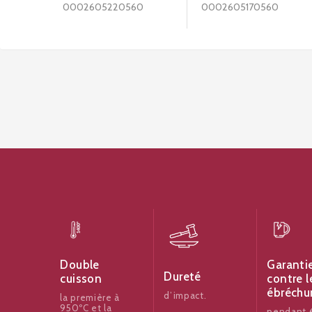
0002605220560
0002605170560
Garanti
Double
Dureté
contre l
cuisson
ébréchu
d’impact.
la première à
950ºC et la
pendant 6