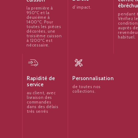
ébréchu
d’impact.
la première à
950ºC et la
pendant 6
deuxième à
Vérifiez l
1400ºC. Pour
condition
toutes les pièces
auprès de
décorées, une
revendeu
troisième cuisson
habituel.
à 1200ºC est
nécessaire.
Rapidité de
Personnalisation
service
de toutes nos
collections.
au client, avec
livraison des
commandes
dans des délais
très serrés