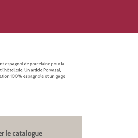
ant espagnol de porcelaine pour la
’hôtellerie. Un article Porvasal,
rication 100% espagnole et un gage
er le catalogue