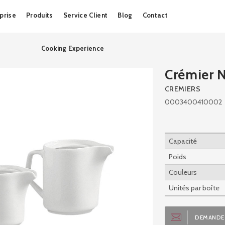
Skip
prise
Produits
Service Client
Blog
Contact
to
content
Cooking Experience
Crémier 
CREMIERS
0003400410002
Capacité
Poids
Couleurs
Unités par boîte
DEMANDE 