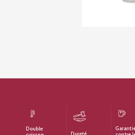
Garanti
Double
Dureté
contre l
cuisson