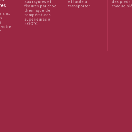
aux rayures et
et facile à
des pieds
res
fissures par choc
transporter
chaque pi
thermique de
 ans.
températures
es
supérieures à
s
400ºC.
 votre
r