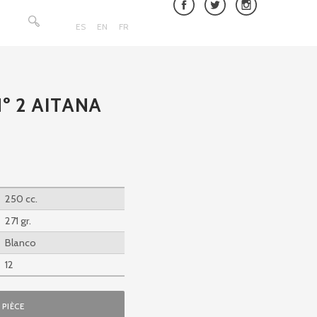
Rechercher :
ES
EN
FR
Nº 2 AITANA
250 cc.
271 gr.
Blanco
12
PIÈCE