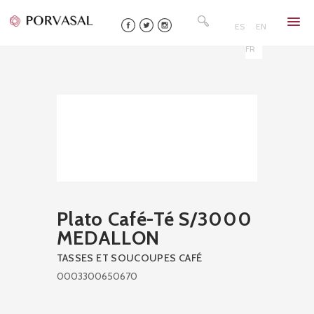
Skip
Rechercher :
to
ES
EN
content
FR
Plato Café-Té S/3000
MEDALLON
TASSES ET SOUCOUPES CAFÉ
0003300650670