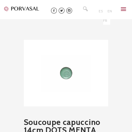
Skip
Rechercher :
to
ES
EN
content
FR
Soucoupe capuccino
14cm DOTS MENTA