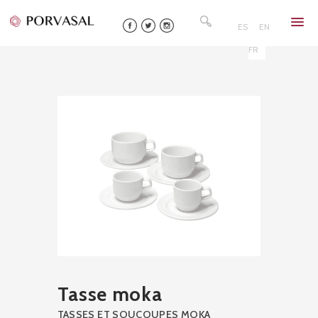
Skip
Rechercher :
to
ES
EN
content
FR
Tasse moka
TASSES ET SOUCOUPES MOKA