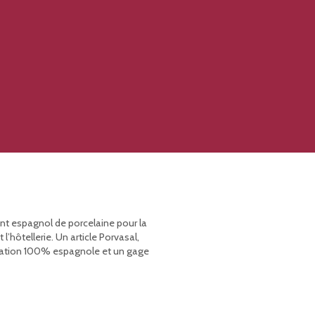
ant espagnol de porcelaine pour la
’hôtellerie. Un article Porvasal,
rication 100% espagnole et un gage