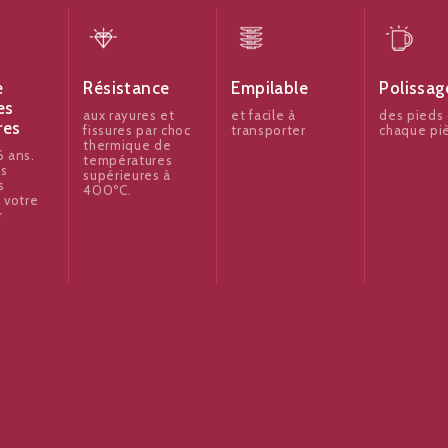
e
Résistance
Empilable
Polissag
es
aux rayures et
et facile à
des pieds
res
fissures par choc
transporter
chaque pi
thermique de
 ans.
températures
es
supérieures à
s
400ºC.
 votre
r