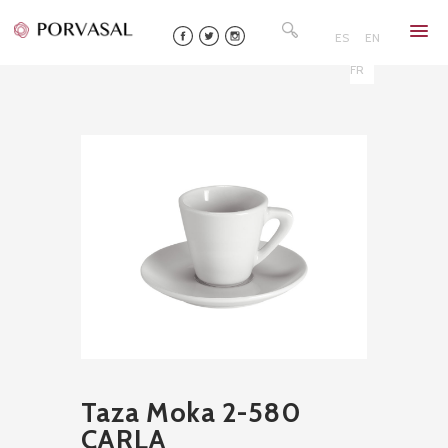
Skip
Rechercher :
to
ES
EN
content
FR
Taza Moka 2-580
CARLA