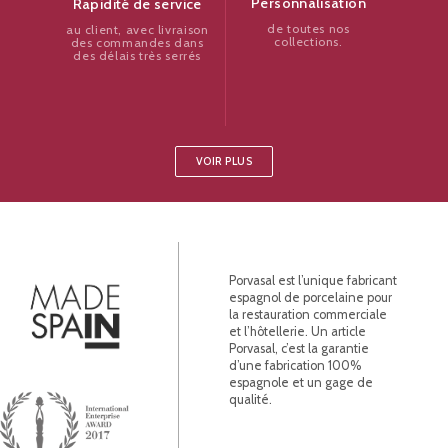
Personnalisation
Rapidité de service
de toutes nos
au client, avec livraison
collections.
des commandes dans
des délais très serrés
VOIR PLUS
Porvasal est l’unique fabricant
espagnol de porcelaine pour
la restauration commerciale
et l’hôtellerie. Un article
Porvasal, c’est la garantie
d’une fabrication 100%
espagnole et un gage de
qualité.