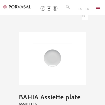
Skip
Rechercher :
to
ES
EN
content
FR
BAHIA Assiette plate
ASSIETTES