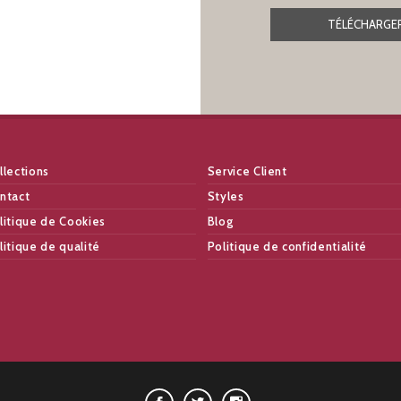
TÉLÉCHARGER
llections
Service Client
ntact
Styles
litique de Cookies
Blog
litique de qualité
Politique de confidentialité