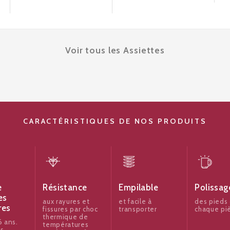
Voir tous les Assiettes
CARACTÉRISTIQUES DE NOS PRODUITS
e
Résistance
Empilable
Polissag
es
aux rayures et
et facile à
des pieds
res
fissures par choc
transporter
chaque pi
thermique de
 ans.
températures
es