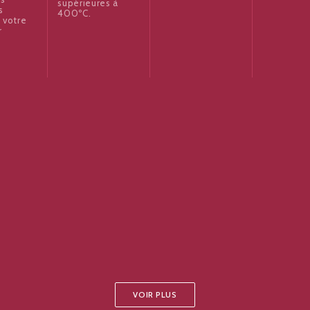
supérieures à
s
400ºC.
 votre
r
VOIR PLUS