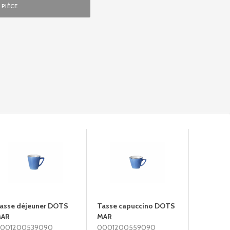
PIÈCE
asse déjeuner DOTS
Tasse capuccino DOTS
Plat 18
AR
MAR
000260
001200539090
0001200559090