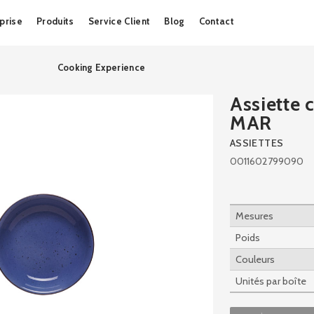
Skip
prise
Produits
Service Client
Blog
Contact
to
content
Cooking Experience
Assiette
MAR
ASSIETTES
0011602799090
Mesures
Poids
Couleurs
Unités par boîte