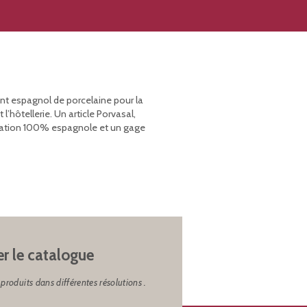
ant espagnol de porcelaine pour la
’hôtellerie. Un article Porvasal,
rication 100% espagnole et un gage
er le catalogue
produits dans différentes résolutions .