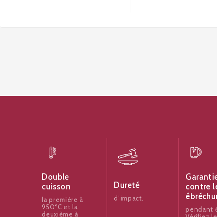
Garanti
Double
Dureté
contre l
cuisson
ébréchu
d’impact.
la première à
950ºC et la
pendant 6
deuxième à
Vérifiez l