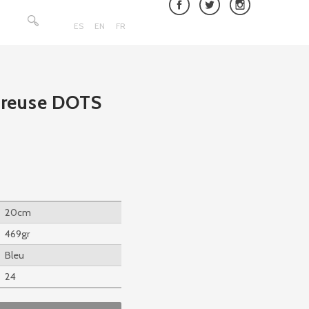
Rechercher :
ES
EN
FR
 creuse DOTS
20cm
469gr
Bleu
24