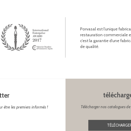
Porvasal est l’unique fabric
restauration commerciale et l
c’est la garantie d’une fab
de qualité.
télécharg
tter
Télécharger nos catalogues de 
r être les premiers informés !
TÉLÉCHARGER