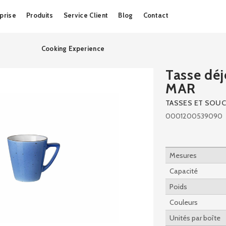
Skip
prise
Produits
Service Client
Blog
Contact
to
content
Cooking Experience
Tasse dé
MAR
TASSES ET SOU
0001200539090
Mesures
Capacité
Poids
Couleurs
Unités par boîte