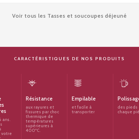
Voir tous les Tasses et soucoupes déjeuné
CARACTÉRISTIQUES DE NOS PRODUITS
e
Résistance
Empilable
Polissag
es
aux rayures et
et facile à
des pieds
res
fissures par choc
transporter
chaque pi
thermique de
 ans.
températures
es
supérieures à
s
400ºC.
 votre
r