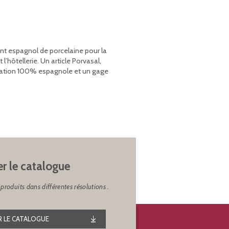
ant espagnol de porcelaine pour la
’hôtellerie. Un article Porvasal,
rication 100% espagnole et un gage
er le catalogue
produits dans différentes résolutions .
 LE CATALOGUE