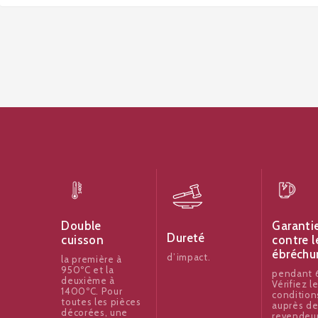
Garanti
Double
Dureté
contre l
cuisson
ébréchu
d’impact.
la première à
950ºC et la
pendant 6
deuxième à
Vérifiez l
1400ºC. Pour
condition
toutes les pièces
auprès de
décorées, une
revendeu