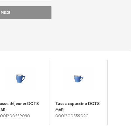
PIÈCE
asse déjeuner DOTS
Tasse capuccino DOTS
Plat 18
AR
MAR
000260
001200539090
0001200559090