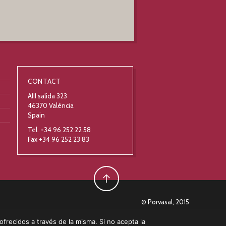
CONTACT
AIII salida 323
46370 València
Spain
Tel. +34 96 252 22 58
Fax +34 96 252 23 83
© Porvasal, 2015
 ofrecidos a través de la misma. Si no acepta la