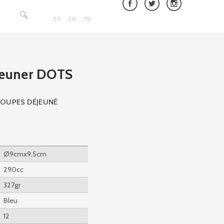
Rechercher :
ES
EN
FR
jeuner DOTS
COUPES DÉJEUNÉ
Ø9cmx9,5cm
290cc
327gr
Bleu
12