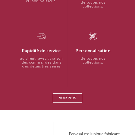
et lave-vaisselle.
de toutes nos
collections.
Personnalisation
Rapidité de service
de toutes nos
au client, avec livraison
collections.
des commandes dans
des délais très serrés
VOIR PLUS
Porvasal est l’unique fabricant