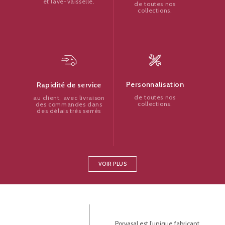
et lave-vaisselle.
de toutes nos
collections.
Personnalisation
Rapidité de service
de toutes nos
au client, avec livraison
collections.
des commandes dans
des délais très serrés
VOIR PLUS
Porvasal est l’unique fabricant