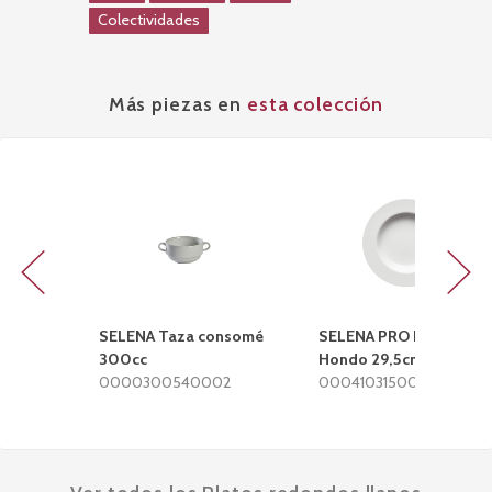
Colectividades
Más piezas en
esta colección
Previous
Next
SELENA Taza consomé
SELENA PRO Plato
300cc
Hondo 29,5cm
0000300540002
0004103150002