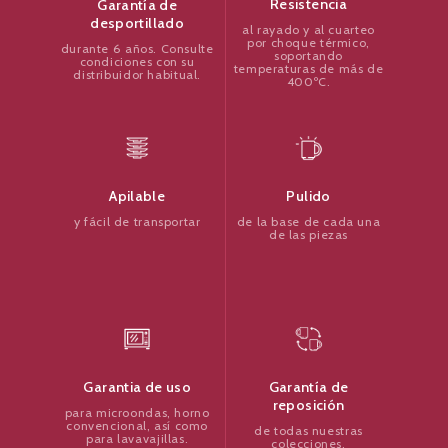
Resistencia
Garantía de
desportillado
al rayado y al cuarteo
por choque térmico,
durante 6 años. Consulte
soportando
condiciones con su
temperaturas de más de
distribuidor habitual.
400ºC.
Pulido
Apilable
de la base de cada una
y fácil de transportar
de las piezas
Garantía de
Garantia de uso
reposición
para microondas, horno
convencional, así como
de todas nuestras
para lavavajillas.
colecciones.