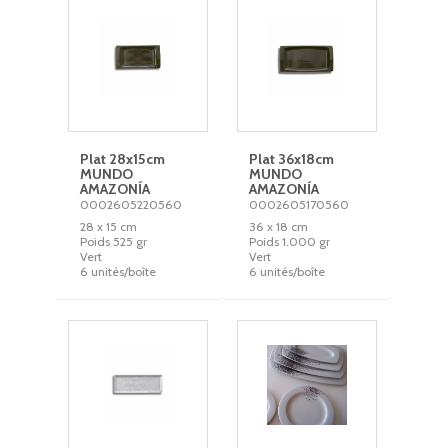
Plat 28x15cm
Plat 36x18cm
MUNDO
MUNDO
AMAZONÍA
AMAZONÍA
0002605220560
0002605170560
28 x 15 cm
36 x 18 cm
Poids 525 gr
Poids 1.000 gr
Vert
Vert
6 unités/boîte
6 unités/boîte