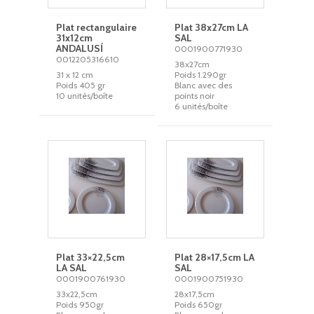
Plat rectangulaire
Plat 38x27cm LA
31x12cm
SAL
ANDALUSÍ
0001900771930
0012205316610
38x27cm
31 x 12 cm
Poids 1.290gr
Poids 405 gr
Blanc avec des
10 unités/boîte
points noir
6 unités/boîte
Plat 33×22,5cm
Plat 28×17,5cm LA
LA SAL
SAL
0001900761930
0001900751930
33x22,5cm
28x17,5cm
Poids 950gr
Poids 650gr