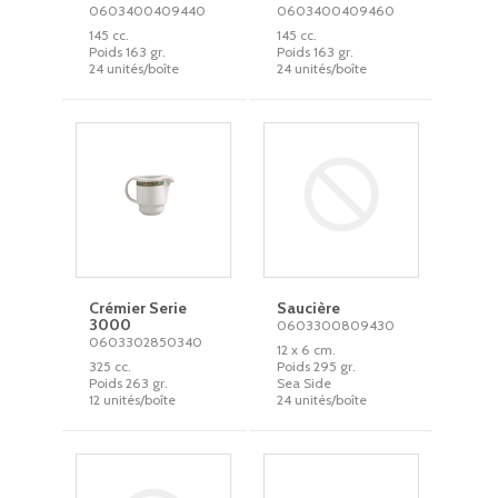
0603400409440
0603400409460
145 cc.
145 cc.
Poids 163 gr.
Poids 163 gr.
24 unités/boîte
24 unités/boîte
Crémier Serie
Saucière
3000
0603300809430
0603302850340
12 x 6 cm.
325 cc.
Poids 295 gr.
Poids 263 gr.
Sea Side
12 unités/boîte
24 unités/boîte