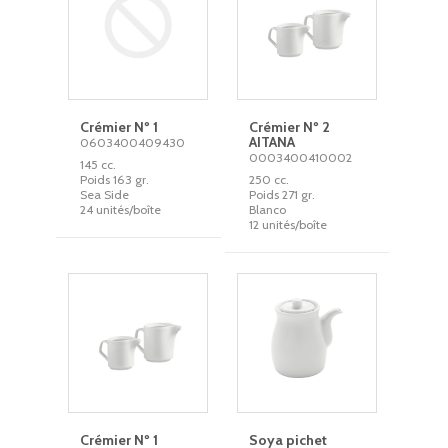
Crémier Nº 1
Crémier Nº 2
AITANA
0603400409430
0003400410002
145 cc.
Poids 163 gr.
250 cc.
Sea Side
Poids 271 gr.
24 unités/boîte
Blanco
12 unités/boîte
Crémier Nº 1
Soya pichet