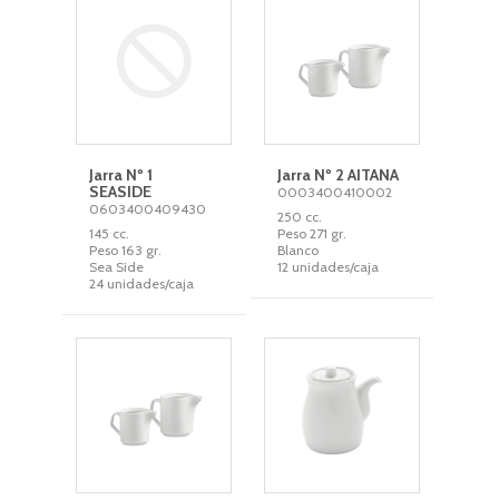
Jarra Nº 1
Jarra Nº 2 AITANA
SEASIDE
0003400410002
0603400409430
250 cc.
145 cc.
Peso 271 gr.
Peso 163 gr.
Blanco
Sea Side
12 unidades/caja
24 unidades/caja