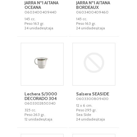
JARRA Nº1 AITANA
JARRA Nº1 AITANA
OCEANA
BORDEAUX
0603400409440
0603400409460
145 cc.
145 cc.
Peso 163 gr.
Peso 163 gr.
24 unidades/caja
24 unidades/caja
Lechera S/3000
Salsera SEASIDE
DECORADO 304
0603300809430
0603302850340
12 x 6 cm.
325 cc.
Peso 295 gr.
Peso 263 gr.
Sea Side
12 unidades/caja
24 unidades/caja