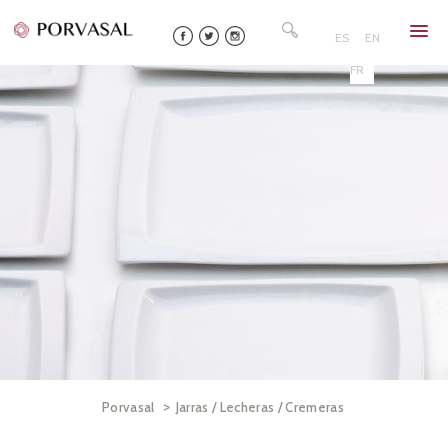
Skip
Buscar:
to
ES
EN
content
FR
>
Porvasal
Jarras / Lecheras / Cremeras