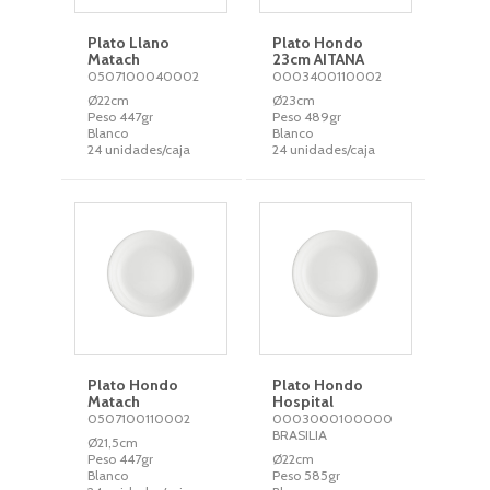
Plato Llano
Plato Hondo
Matach
23cm AITANA
0507100040002
0003400110002
Ø22cm
Ø23cm
Peso 447gr
Peso 489gr
Blanco
Blanco
24 unidades/caja
24 unidades/caja
Plato Hondo
Plato Hondo
Matach
Hospital
0507100110002
0003000100000
BRASILIA
Ø21,5cm
Peso 447gr
Ø22cm
Blanco
Peso 585gr