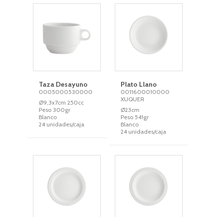
Taza Desayuno
Plato Llano
0005000530000
0011600010000
XUQUER
Ø9,3x7cm 250cc
Peso 300gr
Ø23cm
Blanco
Peso 541gr
24 unidades/caja
Blanco
24 unidades/caja