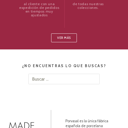
de todas nuestras
al cliente con una
colecciones.
expedición de pedidos
en tiempos muy
ajustados
VER MÁS
¿NO ENCUENTRAS LO QUE BUSCAS?
Buscar:
Porvasal es la única fábrica
española de porcelana