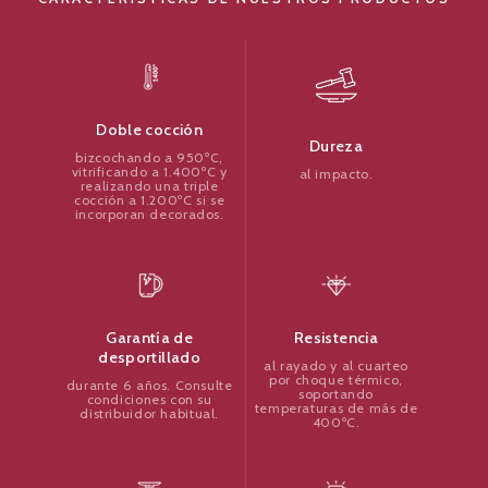
Doble cocción
Dureza
bizcochando a 950ºC,
vitrificando a 1.400ºC y
al impacto.
realizando una triple
cocción a 1.200ºC si se
incorporan decorados.
Resistencia
Garantía de
desportillado
al rayado y al cuarteo
por choque térmico,
durante 6 años. Consulte
soportando
condiciones con su
temperaturas de más de
distribuidor habitual.
400ºC.