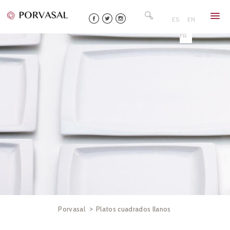
Skip
Buscar:
to
ES
EN
content
FR
>
Porvasal
Platos cuadrados llanos