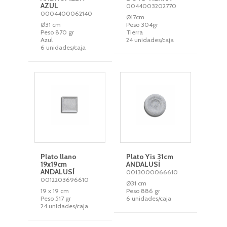
AZUL
0044003202770
0004400062140
Ø17cm
Ø31 cm
Peso 304gr
Peso 870 gr
Tierra
Azul
24 unidades/caja
6 unidades/caja
Plato llano
Plato Yis 31cm
19x19cm
ANDALUSÍ
ANDALUSÍ
0013000066610
0012203696610
Ø31 cm
19 x 19 cm
Peso 886 gr
Peso 517 gr
6 unidades/caja
24 unidades/caja