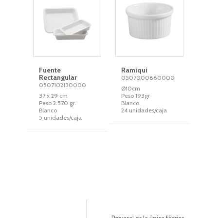
Fuente
Ramiqui
Rectangular
0507000860000
0507102130000
Ø10cm
37 x 29 cm
Peso 193gr
Peso 2.570 gr.
Blanco
Blanco
24 unidades/caja
5 unidades/caja