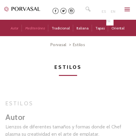
Skip
Buscar:
to
ES
EN
content
FR
Autor
Mediterránea
Tradicional
Italiana
Tapas
Oriental
>
Porvasal
Estilos
ESTILOS
ESTILOS
Autor
Lienzos de diferentes tamaños y formas donde el Chef
plasma su creatividad en el arte de emplatar.