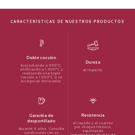
CARACTERÍSTICAS DE NUESTROS PRODUCTOS
Doble cocción
Dureza
bizcochando a 950ºC,
vitrificando a 1.400ºC y
al impacto.
realizando una triple
cocción a 1.200ºC si se
incorporan decorados.
Resistencia
Garantía de
desportillado
al rayado y al cuarteo
por choque térmico,
durante 6 años. Consulte
soportando
condiciones con su
temperaturas de más de