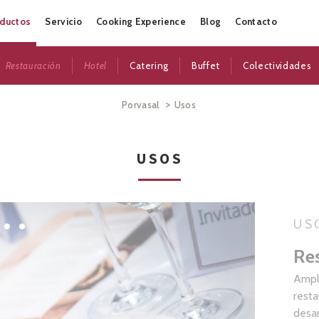
Skip
ductos
Servicio
Cooking Experience
Blog
Contacto
to
content
Restauración
Hotel
Catering
Buffet
Colectividades
>
Porvasal
Usos
USOS
US
Re
Ampli
resta
desar