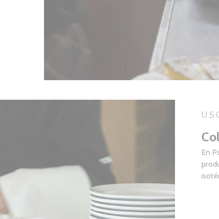
US
Co
En P
produ
isoté