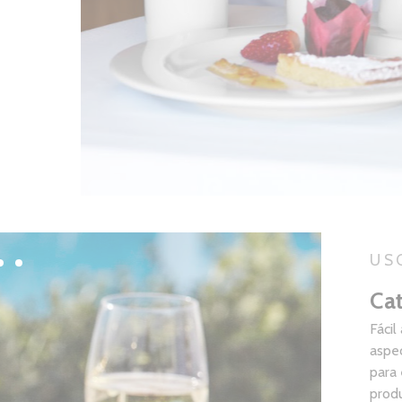
US
Ca
Fácil
aspe
para
produ