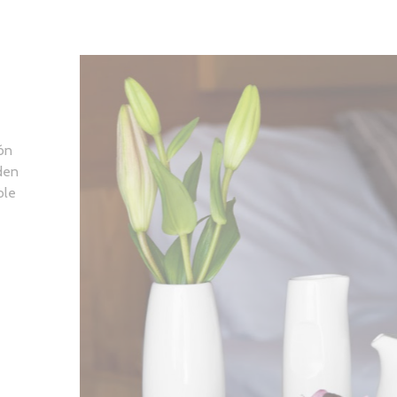
ión
den
ole