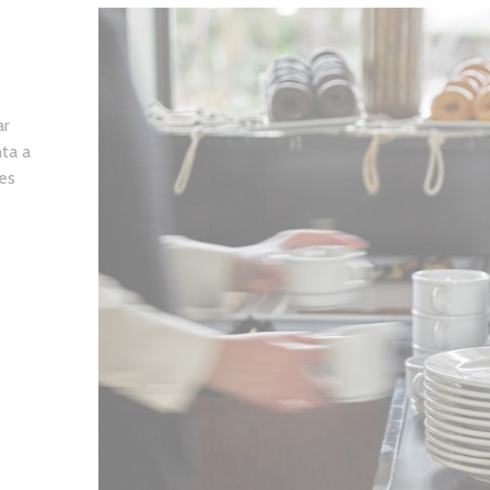
ar
ta a
des