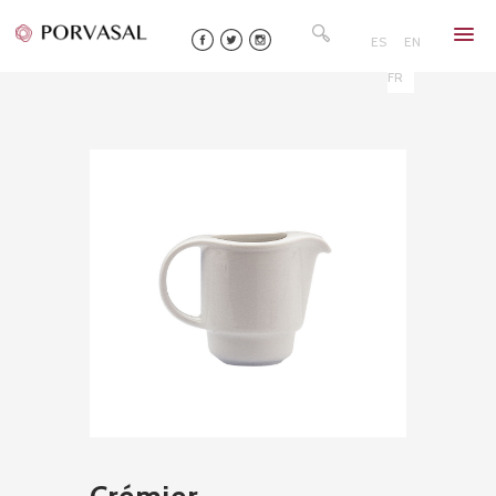
Skip
Rechercher :
to
ES
EN
content
FR