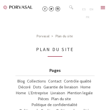
Skip
Rechercher :
to
ES
EN
content
FR
>
Porvasal
Plan du site
PLAN DU SITE
Pages
Blog
Collections
Contact
Contrôle qualité
Décoré
Dots
Garantie de livraison
Home
Home
L’Entreprise
Livraison
Mention legale
Pièces
Plan du site
Politique de confidentialité