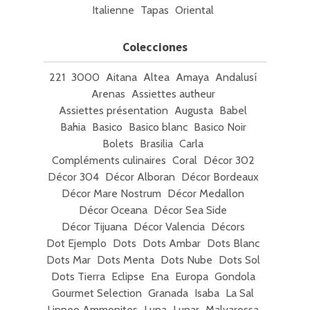
Italienne
Tapas
Oriental
Colecciones
221
3000
Aitana
Altea
Amaya
Andalusí
Arenas
Assiettes autheur
Assiettes présentation
Augusta
Babel
Bahia
Basico
Basico blanc
Basico Noir
Bolets
Brasilia
Carla
Compléments culinaires
Coral
Décor 302
Décor 304
Décor Alboran
Décor Bordeaux
Décor Mare Nostrum
Décor Medallon
Décor Oceana
Décor Sea Side
Décor Tijuana
Décor Valencia
Décors
Dot Ejemplo
Dots
Dots Ambar
Dots Blanc
Dots Mar
Dots Menta
Dots Nube
Dots Sol
Dots Tierra
Eclipse
Ena
Europa
Gondola
Gourmet Selection
Granada
Isaba
La Sal
Linneo Ammonites
Luna
Lunar
Malvarossa