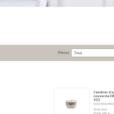
Pièces
Cendrier d’e
couvercle 
302
0003302410
10x6,4cm
Poids 342 gr