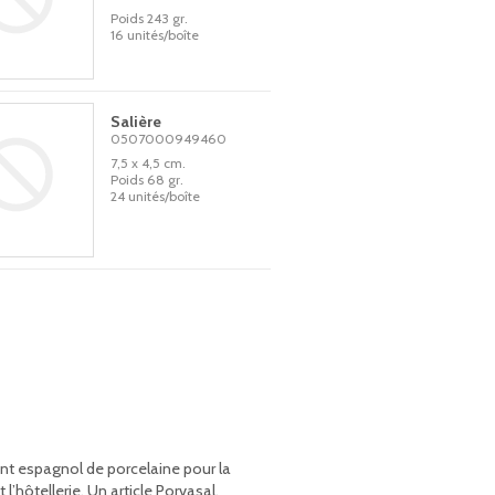
Poids 243 gr.
16 unités/boîte
Salière
0507000949460
7,5 x 4,5 cm.
Poids 68 gr.
24 unités/boîte
ant espagnol de porcelaine pour la
’hôtellerie. Un article Porvasal,