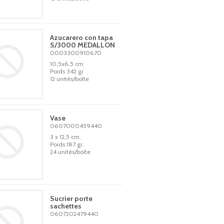
Azucarero con tapa
S/3000 MEDALLON
0003300910670
10,5x6,5 cm
Poids 342 gr
12 unités/boîte
Vase
0607000459440
3 x 12,5 cm.
Poids 187 gr.
24 unités/boîte
Sucrier porte
sachettes
0607202479440