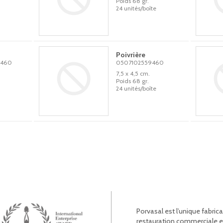
Poids 68 gr.
24 unités/boîte
Poivrière
460
0507102559460
7,5 x 4,5 cm.
Poids 68 gr.
24 unités/boîte
Porvasal est l’unique fabric
restauration commerciale et l