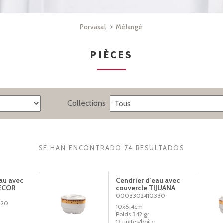
>
Porvasal
Mélangé
PIÈCES
Collections
SE HAN ENCONTRADO 74 RESULTADOS
au avec
Cendrier d’eau avec
DÉCOR
couvercle TIJUANA
0003302410330
320
10x6,4cm
Poids 342 gr
12 unités/boîte