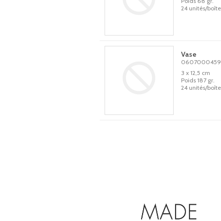
Poids 68 gr.
24 unités/boîte
Vase
0607000459
3 x 12,5 cm
Poids 187 gr.
24 unités/boîte