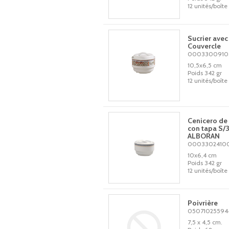
12 unités/boîte
Sucrier avec
Couvercle
0003300910
10,5x6,5 cm
Poids 342 gr
12 unités/boîte
Cenicero de
con tapa S
ALBORAN
0003302410
10x6,4 cm
Poids 342 gr
12 unités/boîte
Poivrière
05071025594
7,5 x 4,5 cm.