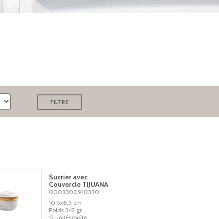
Sucrier avec
Couvercle TIJUANA
0003300910330
10,5x6,5 cm
Poids 342 gr
12 unités/boîte