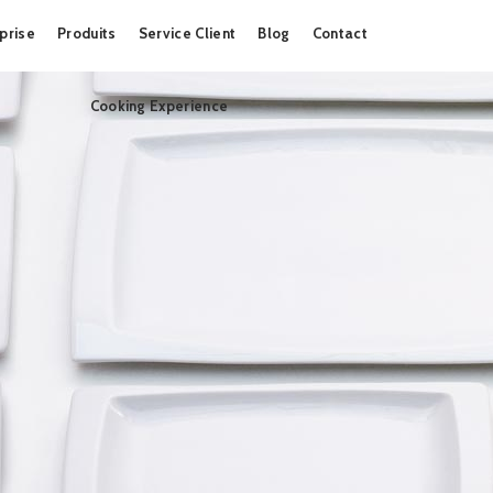
Skip
prise
Produits
Service Client
Blog
Contact
to
content
Cooking Experience