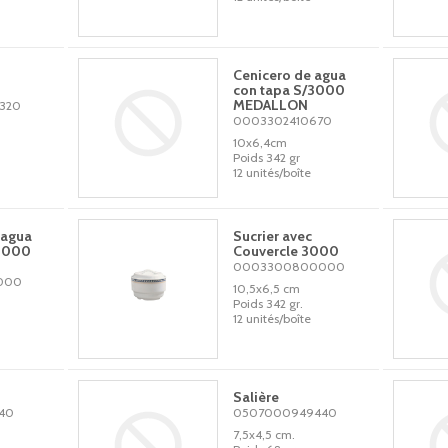
Cenicero de agua
con tapa S/3000
MEDALLON
320
0003302410670
10x6,4cm
Poids 342 gr
12 unités/boîte
 agua
Sucrier avec
/3000
Couvercle 3000
0003300800000
000
10,5x6,5 cm
Poids 342 gr.
12 unités/boîte
Salière
40
0507000949440
7,5x4,5 cm.