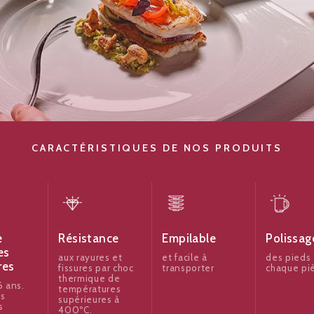
CARACTÉRISTIQUES DE NOS PRODUITS
e
Résistance
Empilable
Polissag
es
aux rayures et
et facile à
des pieds
res
fissures par choc
transporter
chaque pi
thermique de
 ans.
températures
es
supérieures à
s
400ºC.