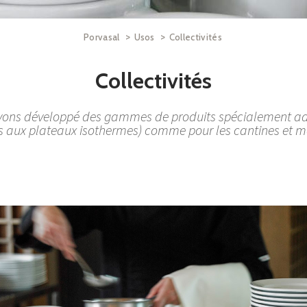
>
>
Porvasal
Usos
Collectivités
Collectivités
vons développé des gammes de produits spécialement ad
 aux plateaux isothermes) comme pour les cantines et ma