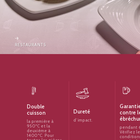
RESTAURANTS
Garanti
Double
Dureté
contre l
cuisson
ébréchu
d’impact.
la première à
950ºC et la
pendant 6
deuxième à
Vérifiez l
1400ºC. Pour
condition
toutes les pièces