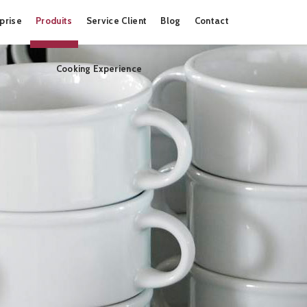
Skip
prise
Produits
Service Client
Blog
Contact
to
content
Cooking Experience