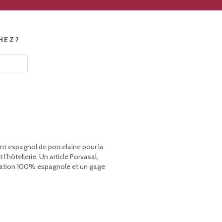
HEZ?
ant espagnol de porcelaine pour la
’hôtellerie. Un article Porvasal,
rication 100% espagnole et un gage