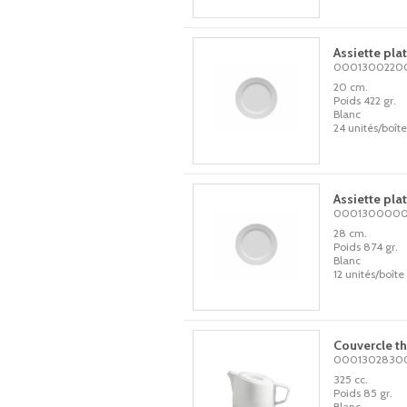
Assiette pla
0001300220
20 cm.
Poids 422 gr.
Blanc
24 unités/boîte
Assiette pla
000130000
28 cm.
Poids 874 gr.
Blanc
12 unités/boîte
Couvercle th
0001302830
325 cc.
Poids 85 gr.
Blanc