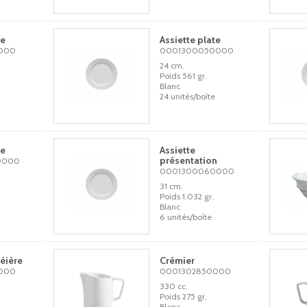
te
Assiette plate
000
0001300050000
24 cm.
Poids 561 gr.
Blanc
24 unités/boîte
te
Assiette
présentation
0000
0001300060000
31 cm.
Poids 1.032 gr.
Blanc
6 unités/boîte
éière
Crémier
000
0001302850000
330 cc.
Poids 275 gr.
Blanc