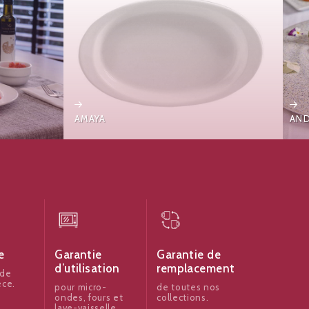
AMAYA
AND
e
Garantie
Garantie de
d’utilisation
remplacement
 de
èce.
pour micro-
de toutes nos
ondes, fours et
collections.
lave-vaisselle.