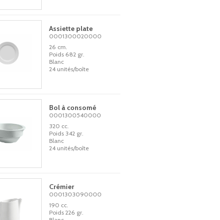
Assiette plate
0001300020000
26 cm.
Poids 682 gr.
Blanc
24 unités/boîte
Bol à consomé
0001300540000
320 cc.
Poids 342 gr.
Blanc
24 unités/boîte
Crémier
0001303090000
190 cc.
Poids 226 gr.
Blanc