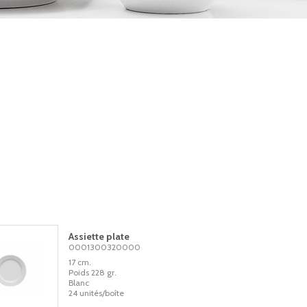
Assiette plate
0001300320000
17 cm.
Poids 228 gr.
Blanc
24 unités/boîte