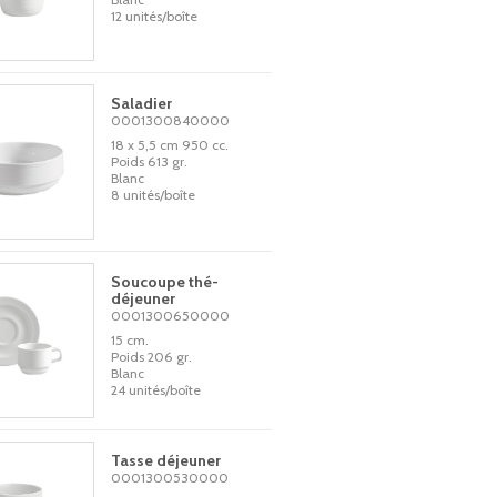
12 unités/boîte
Saladier
0001300840000
18 x 5,5 cm 950 cc.
Poids 613 gr.
Blanc
8 unités/boîte
Soucoupe thé-
déjeuner
0001300650000
15 cm.
Poids 206 gr.
Blanc
24 unités/boîte
Tasse déjeuner
0001300530000