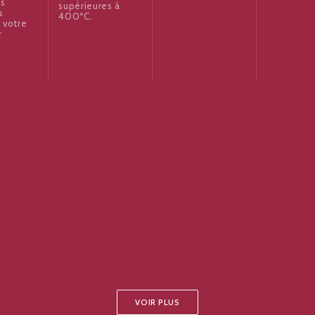
es
supérieures à
s
400ºC.
 votre
r
VOIR PLUS