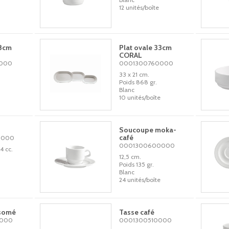
12 unités/boîte
28cm
Plat ovale 33cm
CORAL
000
0001300760000
33 x 21 cm.
Poids 868 gr.
Blanc
10 unités/boîte
Soucoupe moka-
café
0000
0001300600000
4 cc.
12,5 cm.
Poids 135 gr.
Blanc
24 unités/boîte
nsomé
Tasse café
0000
0001300510000