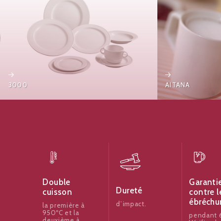
3000
AITANA
Garanti
Double
Dureté
contre l
cuisson
ébréchu
d’impact.
la première à
950ºC et la
pendant 6
deuxième à