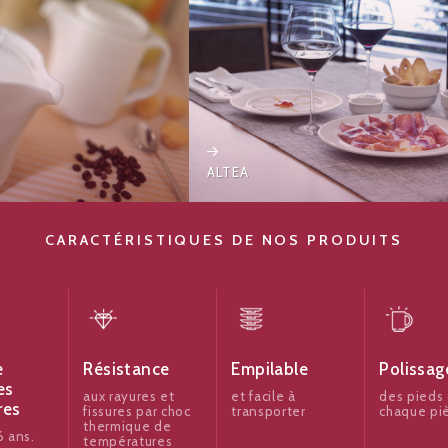
ALTEA
CARACTÉRISTIQUES DE NOS PRODUITS
e
Résistance
Empilable
Polissag
es
aux rayures et
et facile à
des pieds
res
fissures par choc
transporter
chaque pi
thermique de
 ans.
températures